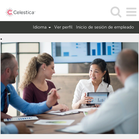
Idioma
Ver perfil
Inicio de sesión de empleado
Corporate
Jobs-
Mexico