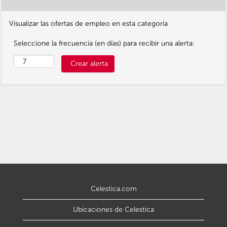
innovación sea creada.
Siempre estamos
buscando el mejor
Visualizar las ofertas de empleo en esta categoría
talento en una amplia
gama de disciplinas, y
Seleccione la frecuencia (en días) para recibir una alerta:
con tantas
oportunidades de
carrera diversas,
tendrás innumerables
opciones para hacer
crecer tu carrera.
Explora las carreras
Corporativas a
continuación.
Celestica.com
Ubicaciones de Celestica