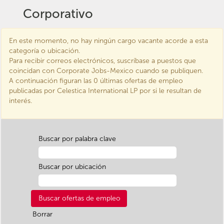
Corporativo
Se necesita mucha
En este momento, no hay ningún cargo vacante acorde a esta
gente tras bambalinas
categoría o ubicación.
para dirigir un negocio
Para recibir correos electrónicos, suscríbase a puestos que
mundial y
coincidan con Corporate Jobs-Mexico cuando se publiquen.
proporcionar
A continuación figuran las 0 últimas ofertas de empleo
soluciones de diseño,
fabricación y cadena
publicadas por Celestica International LP por si le resultan de
de suministro para las
interés.
empresas más
innovadoras del
mundo.
Buscar por palabra clave
Desde estrategia de
negocios y finanzas,
hasta puestos en
Buscar por ubicación
recursos humanos,
asuntos jurídicos,
comunicaciones,
marketing y ventas,
trabajamos juntos para
Borrar
hacer que la