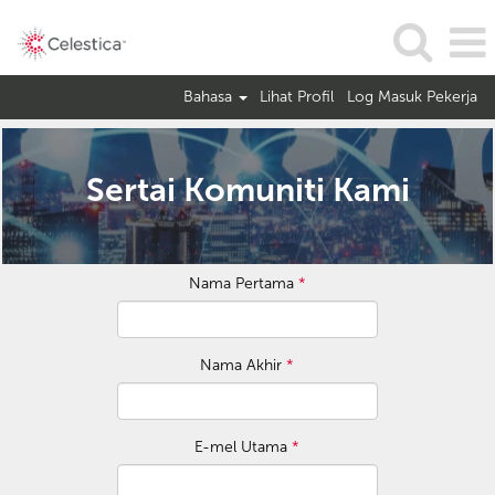
Bahasa
Lihat Profil
Log Masuk Pekerja
Sertai Komuniti Kami
Nama Pertama
*
Nama Akhir
*
E-mel Utama
*